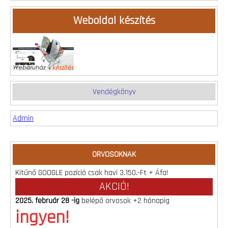
Weboldal készítés
Vendégkönyv
Admin
ORVOSOKNAK
Kitűnő GOOGLE pozíció csak havi 3.150.-Ft + Áfa!
AKCIÓ!
2025. február 28 -ig
belépő orvosok +2 hónapig
ingyen!