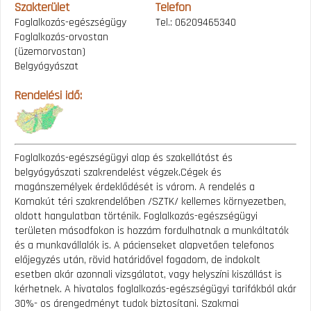
Szakterület
Telefon
Foglalkozás-egészségügy
Tel.: 06209465340
Foglalkozás-orvostan
(üzemorvostan)
Belgyógyászat
Rendelési idő:
Foglalkozás-egészségügyi alap és szakellátást és
belgyógyászati szakrendelést végzek.Cégek és
magánszemélyek érdeklődését is várom. A rendelés a
Komakút téri szakrendelőben /SZTK/ kellemes környezetben,
oldott hangulatban történik. Foglalkozás-egészségügyi
területen másodfokon is hozzám fordulhatnak a munkáltatók
és a munkavállalók is. A pácienseket alapvetően telefonos
előjegyzés után, rövid határidővel fogadom, de indokolt
esetben akár azonnali vizsgálatot, vagy helyszíni kiszállást is
kérhetnek. A hivatalos foglalkozás-egészségügyi tarifákból akár
30%- os árengedményt tudok biztosítani. Szakmai