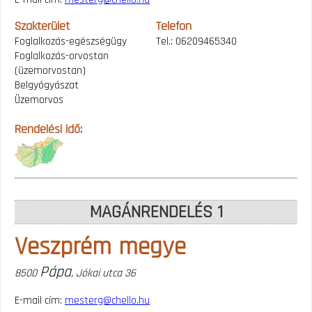
Szakterület
Telefon
Foglalkozás-egészségügy
Tel.: 06209465340
Foglalkozás-orvostan
(üzemorvostan)
Belgyógyászat
Üzemorvos
Rendelési idő:
MAGÁNRENDELÉS 1
Veszprém megye
Pápa
8500
, Jókai utca 36
E-mail cím:
mesterg@chello.hu