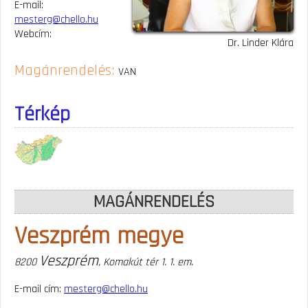
E-mail:
mesterg@chello.hu
Webcím:
Dr. Linder Klára
Magánrendelés:
VAN
Térkép
MAGÁNRENDELÉS
Veszprém megye
Veszprém
8200
, Komakút tér 1. 1. em.
E-mail cím:
mesterg@chello.hu