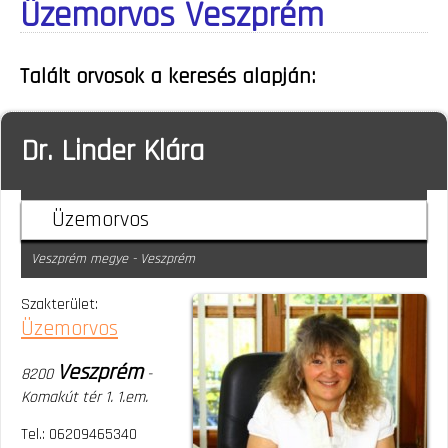
Üzemorvos Veszprém
Talált orvosok a keresés alapján:
Dr. Linder Klára
Üzemorvos
Veszprém megye - Veszprém
Szakterület:
Üzemorvos
Veszprém
8200
-
Komakút tér 1. 1.em.
Tel.: 06209465340