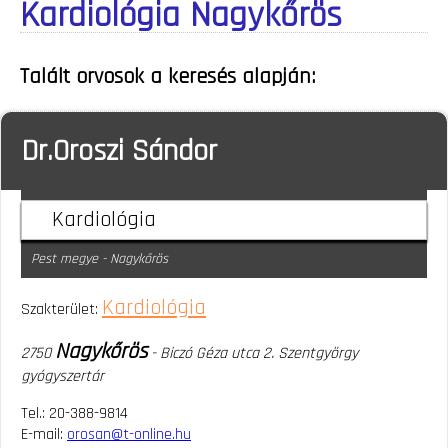
Kardiológia Nagykőrös
Talált orvosok a keresés alapján:
Dr.Oroszi Sándor
Kardiológia
Pest megye - Nagykőrös
Kardiológia
Szakterület:
Nagykőrös
2750
- Biczó Géza utca 2. Szentgyörgy
gyógyszertár
Tel.: 20-388-9814
E-mail:
orosan@t-online.hu