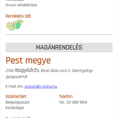
Orvosi rehabilitáció
Rendelési idő:
MAGÁNRENDELÉS
Pest megye
Nagykőrös
2750
, Biczó Géza utca 2. Szentgyörgy
gyógyszertár
E-mail cím:
orosan@t-online.hu
Szakterület
Telefon
Belgyógyászat
Tel.: 20-388-9814
Kardiológia