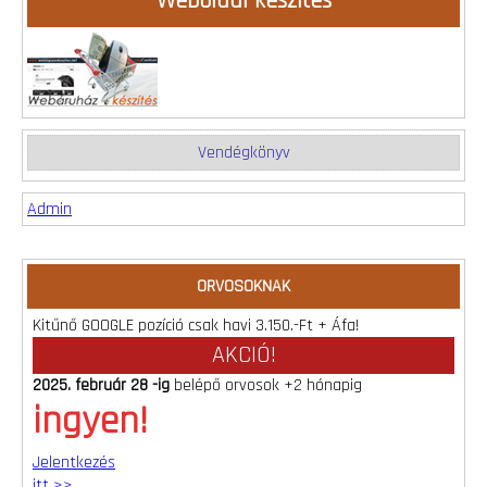
Weboldal készítés
Vendégkönyv
Admin
ORVOSOKNAK
Kitűnő GOOGLE pozíció csak havi 3.150.-Ft + Áfa!
AKCIÓ!
2025. február 28 -ig
belépő orvosok +2 hónapig
ingyen!
Jelentkezés
itt >>