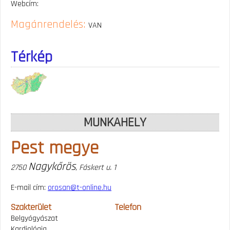
Webcím:
Magánrendelés:
VAN
Térkép
MUNKAHELY
Pest megye
Nagykőrös
2750
, Fáskert u. 1
E-mail cím:
orosan@t-online.hu
Szakterület
Telefon
Belgyógyászat
Kardiológia