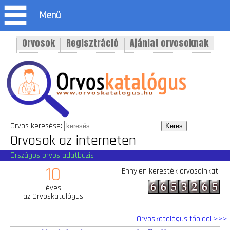
Menü
Orvosok
Regisztráció
Ajánlat orvosoknak
Orvos keresése:
Orvosok az interneten
Országos orvos adatbázis
10
Ennyien keresték orvosainkat:
éves
az Orvoskatalógus
Orvoskatalógus főoldal >>>