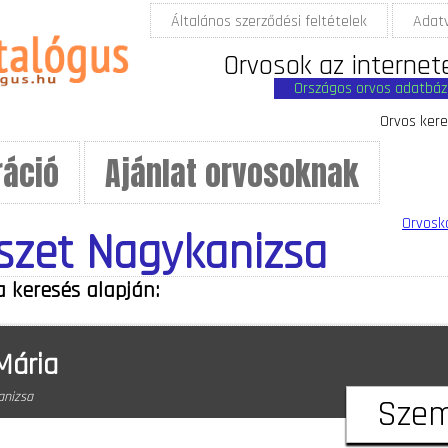
Általános szerződési feltételek
Adat
Orvosok az internet
Országos orvos adatbáz
Orvos kere
ráció
Ajánlat orvosoknak
Orvosk
zet Nagykanizsa
a keresés alapján:
Mária
anizsa
Szem