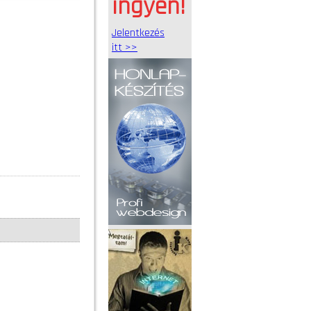
ingyen!
Jelentkezés
itt >>