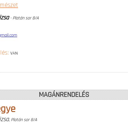
mészet
izsa
- Platán sor 8/A
mail.com
lés:
VAN
MAGÁNRENDELÉS
egye
izsa
, Platán sor 8/A