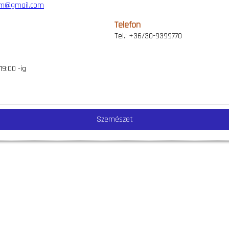
sm@gmail.com
Telefon
Tel.: +36/30-9399770
19:00 -ig
Szemészet