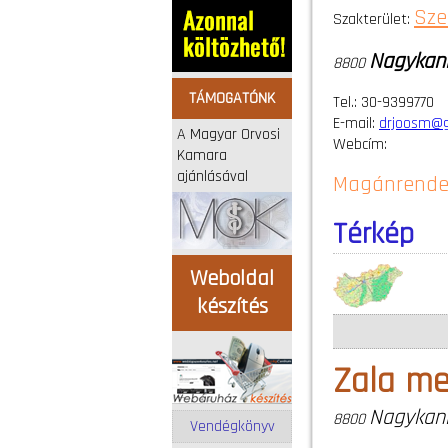
Sze
Szakterület:
Nagykan
8800
TÁMOGATÓNK
Tel.: 30-9399770
E-mail:
drjoosm@g
A Magyar Orvosi
Webcím:
Kamara
ajánlásával
Magánrende
Térkép
Weboldal
készítés
Zala m
Nagykan
8800
Vendégkönyv