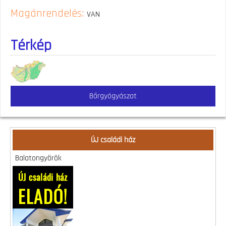
Magánrendelés:
VAN
Térkép
Bőrgyógyászat
ÚJ családi ház
Balatongyörök