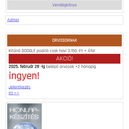
Vendégkönyv
Admin
ORVOSOKNAK
Kitűnő GOOGLE pozíció csak havi 3.150.-Ft + Áfa!
AKCIÓ!
2025. február 28 -ig
belépő orvosok +2 hónapig
ingyen!
Jelentkezés
itt >>