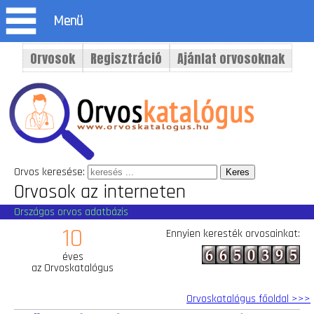
Menü
Orvosok
Regisztráció
Ajánlat orvosoknak
Orvos keresése:
Orvosok az interneten
Országos orvos adatbázis
10
Ennyien keresték orvosainkat:
éves
az Orvoskatalógus
Orvoskatalógus főoldal >>>