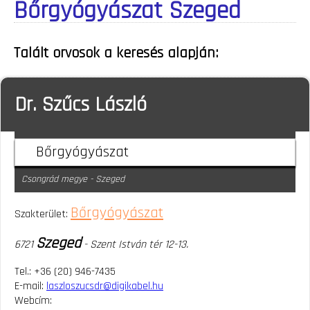
Bőrgyógyászat Szeged
Talált orvosok a keresés alapján:
Dr. Szűcs László
Bőrgyógyászat
Csongrád megye - Szeged
Bőrgyógyászat
Szakterület:
Szeged
6721
- Szent István tér 12-13.
Tel.: +36 (20) 946-7435
E-mail:
laszloszucsdr@digikabel.hu
Webcím: