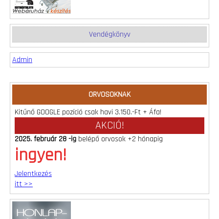
Vendégkönyv
Admin
ORVOSOKNAK
Kitűnő GOOGLE pozíció csak havi 3.150.-Ft + Áfa!
AKCIÓ!
2025. február 28 -ig
belépő orvosok +2 hónapig
ingyen!
Jelentkezés
itt >>