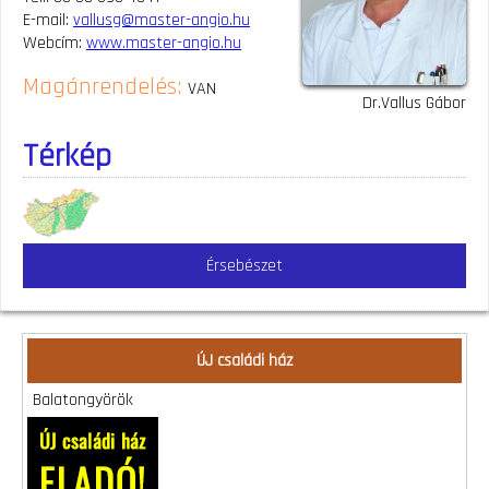
E-mail:
vallusg@master-angio.hu
Webcím:
www.master-angio.hu
Magánrendelés:
VAN
Dr.Vallus Gábor
Térkép
Érsebészet
ÚJ családi ház
Balatongyörök