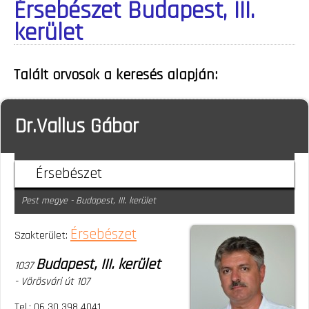
Érsebészet Budapest, III.
kerület
Talált orvosok a keresés alapján:
Dr.Vallus Gábor
Érsebészet
Pest megye - Budapest, III. kerület
Érsebészet
Szakterület:
Budapest, III. kerület
1037
- Vörösvári út 107
Tel.: 06 30 398 4041