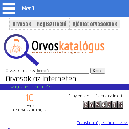
Menü
Orvosok
Regisztráció
Ajánlat orvosoknak
Orvos keresése:
Orvosok az interneten
Országos orvos adatbázis
10
Ennyien keresték orvosainkat:
éves
az Orvoskatalógus
Orvoskatalógus főoldal >>>