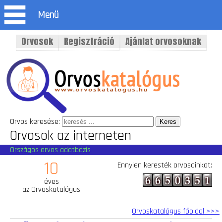
Menü
Orvosok
Regisztráció
Ajánlat orvosoknak
Orvos keresése:
Orvosok az interneten
Országos orvos adatbázis
10
Ennyien keresték orvosainkat:
éves
az Orvoskatalógus
Orvoskatalógus főoldal >>>