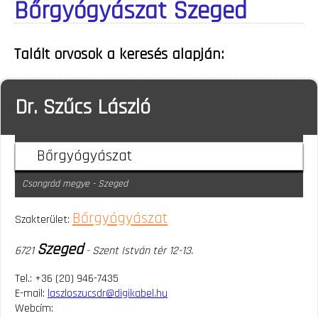
Bőrgyógyászat Szeged
Talált orvosok a keresés alapján:
Dr. Szűcs László
Bőrgyógyászat
Csongrád megye - Szeged
Bőrgyógyászat
Szakterület:
Szeged
6721
- Szent István tér 12-13.
Tel.: +36 (20) 946-7435
E-mail:
laszloszucsdr@digikabel.hu
Webcím: