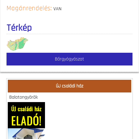
Magánrendelés:
VAN
Térkép
Bőrgyógyászat
ÚJ családi ház
Balatongyörök