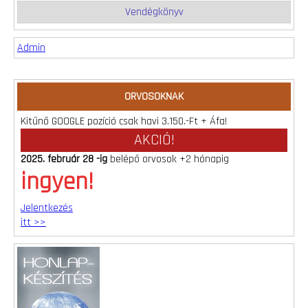
Vendégkönyv
Admin
ORVOSOKNAK
Kitűnő GOOGLE pozíció csak havi 3.150.-Ft + Áfa!
AKCIÓ!
2025. február 28 -ig
belépő orvosok +2 hónapig
ingyen!
Jelentkezés
itt >>