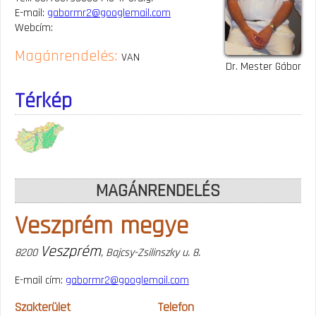
E-mail:
gabormr2@googlemail.com
Webcím:
Magánrendelés:
VAN
Dr. Mester Gábor
Térkép
MAGÁNRENDELÉS
Veszprém megye
Veszprém
8200
, Bajcsy-Zsilinszky u. 8.
E-mail cím:
gabormr2@googlemail.com
Szakterület
Telefon