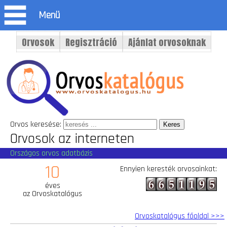
Menü
Orvosok
Regisztráció
Ajánlat orvosoknak
Orvos keresése:
Orvosok az interneten
Országos orvos adatbázis
10
Ennyien keresték orvosainkat:
éves
az Orvoskatalógus
Orvoskatalógus főoldal >>>