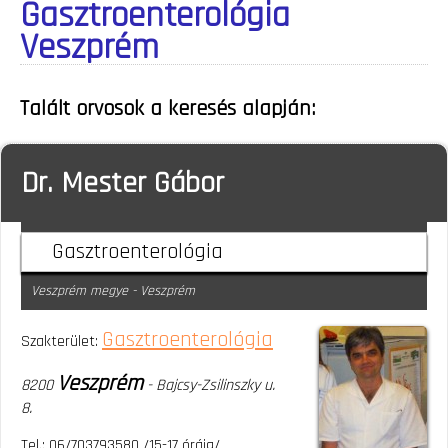
Gasztroenterológia
Veszprém
Talált orvosok a keresés alapján:
Dr. Mester Gábor
Gasztroenterológia
Veszprém megye - Veszprém
Gasztroenterológia
Szakterület:
Veszprém
8200
- Bajcsy-Zsilinszky u.
8.
Tel.: 06/703793580 /15-17 óráig/