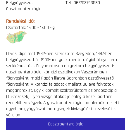
Belgyógyászat
Tel.: 06/703793580
Gasztroenterológia
Rendelési idő:
Csütörtök: 16:00 - 17:00 -ig
Orvosi dipolmát 1982-ben szereztem Szegeden, 1987-ben
belgyógyászatból, 1990-ben gasztroenterológiából nyertem
szakképesítést. Folyamatosan dolgoztam belgyógyászati-
gasztroenterológiai kórházi osztályokon Veszprémben
főorvosként, majd Pápán illetve Sopronban osztályvezető
főorvosként. A kórházi feladatok mellett 30 éve folytatok
magánpraxist. Egyik kiemelt szakterületem az endoszkópia
(tükrözések), ilyen vizsgálatokat jelenleg a közeli partner
rendelőben végzek. A gasztroenterológiai problémák mellett
egyéb belgyógyászati betegségek kivizsgálást, kezelését is
vállalom.
Gasztroenterológia