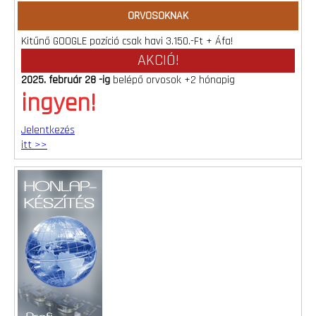
ORVOSOKNAK
Kitűnő GOOGLE pozíció csak havi 3.150.-Ft + Áfa!
AKCIÓ!
2025. február 28 -ig
belépő orvosok +2 hónapig
ingyen!
Jelentkezés
itt >>