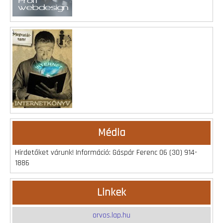
Média
Hirdetőket várunk! Információ: Gáspár Ferenc 06 (30) 914-
1886
Linkek
orvos.lap.hu