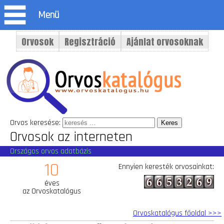
Menü
Orvosok
Regisztráció
Ajánlat orvosoknak
Orvos keresése:
Orvosok az interneten
Országos orvos adatbázis
10
Ennyien keresték orvosainkat:
éves
az Orvoskatalógus
Orvoskatalógus főoldal >>>