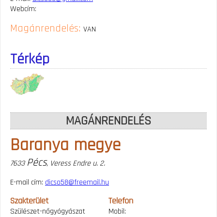
Webcím:
Magánrendelés:
VAN
Térkép
MAGÁNRENDELÉS
Baranya megye
Pécs
7633
, Veress Endre u. 2.
E-mail cím:
dicso58@freemail.hu
Szakterület
Telefon
Szülészet-nőgyógyászat
Mobil: