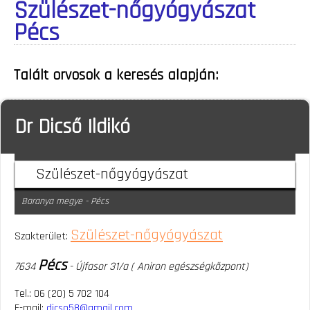
Szülészet-nőgyógyászat
Pécs
Talált orvosok a keresés alapján:
Dr Dicső Ildikó
Szülészet-nőgyógyászat
Baranya megye - Pécs
Szülészet-nőgyógyászat
Szakterület:
Pécs
7634
- Újfasor 31/a ( Aniron egészségközpont)
Tel.: 06 (20) 5 702 104
E-mail:
dicso58@gmail.com