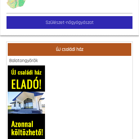
Szülészet-nőgyógyászat
ÚJ családi ház
Balatongyörök