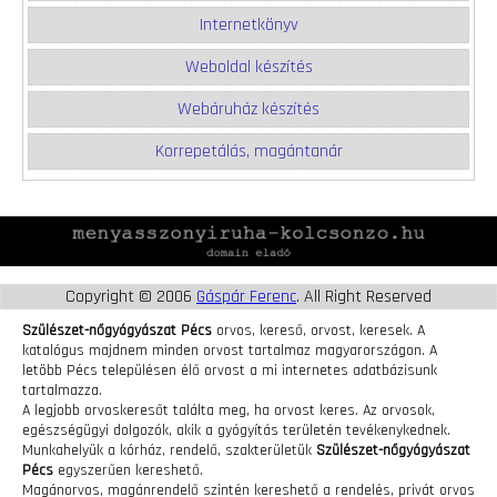
Internetkönyv
Weboldal készítés
Webáruház készítés
Korrepetálás, magántanár
Copyright © 2006
Gáspár Ferenc
. All Right Reserved
Szülészet-nőgyógyászat Pécs
orvos, kereső, orvost, keresek. A
katalógus majdnem minden orvost tartalmaz magyarországon. A
letöbb Pécs településen élő orvost a mi internetes adatbázisunk
tartalmazza.
A legjobb orvoskeresőt találta meg, ha orvost keres. Az orvosok,
egészségügyi dolgozók, akik a gyógyítás területén tevékenykednek.
Munkahelyük a kórház, rendelő, szakterületük
Szülészet-nőgyógyászat
Pécs
egyszerűen kereshető.
Magánorvos, magánrendelő szintén kereshető a rendelés, privát orvos