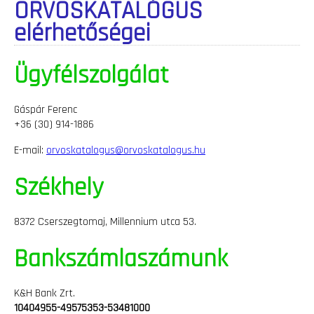
ORVOSKATALÓGUS
elérhetőségei
Ügyfélszolgálat
Gáspár Ferenc
+36 (30) 914-1886
E-mail:
orvoskatalogus@orvoskatalogus.hu
Székhely
8372 Cserszegtomaj, Millennium utca 53.
Bankszámlaszámunk
K&H Bank Zrt.
10404955-49575353-53481000