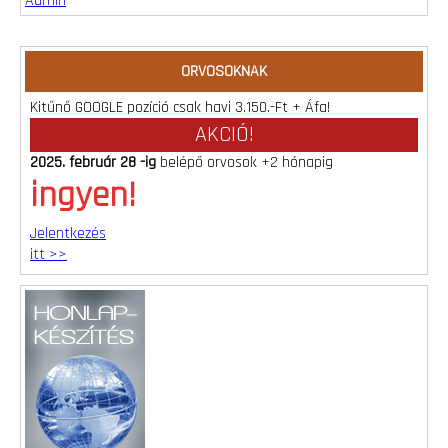
Admin
ORVOSOKNAK
Kitűnő GOOGLE pozíció csak havi 3.150.-Ft + Áfa!
AKCIÓ!
2025. február 28 -ig
belépő orvosok +2 hónapig
ingyen!
Jelentkezés
itt >>