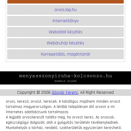
orvos.lap.hu
Internetkönyv
Weboldal készítés
Webáruház készítés
Korrepetálás, magántanár
Copyright © 2006
Gáspár Ferenc
. All Right Reserved
orvos, kereső, orvost, keresek. A katalógus majdnem minden orvost
tartalmaz magyarországon. A letöbb településen élő orvost a mi
internetes adatbázisunk tartalmazza.
A legjobb orvoskeresőt találta meg, ha orvost keres. Az orvosok,
egészségügyi dolgozók, akik a gyógyítás területén tevékenykednek.
Munkahelyük a kórház, rendelő, szakterületük
egyszerűen kereshető.