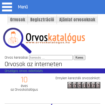
Menü
Orvosok
Regisztráció
Ajánlat orvosoknak
Orvos keresése:
Orvosok az interneten
Országos orvos adatbázis
10
Ennyien keresték orvosainkat:
éves
az Orvoskatalógus