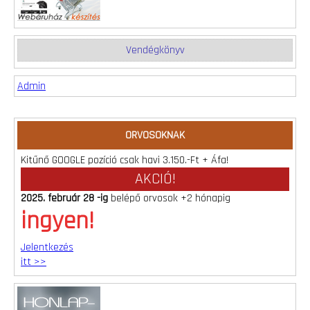
Vendégkönyv
Admin
ORVOSOKNAK
Kitűnő GOOGLE pozíció csak havi 3.150.-Ft + Áfa!
AKCIÓ!
2025. február 28 -ig
belépő orvosok +2 hónapig
ingyen!
Jelentkezés
itt >>