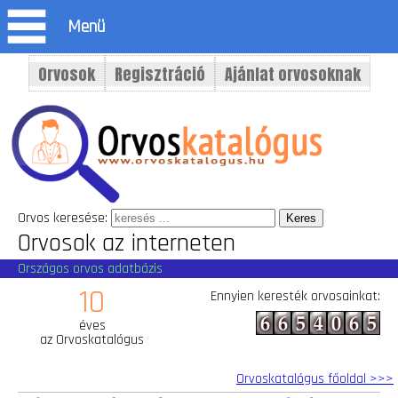
Menü
Orvosok
Regisztráció
Ajánlat orvosoknak
Orvos keresése:
Orvosok az interneten
Országos orvos adatbázis
10
Ennyien keresték orvosainkat:
éves
az Orvoskatalógus
Orvoskatalógus főoldal >>>