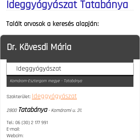
Ideggyógyászat Tatabánya
Talált orvosok a keresés alapján:
Dr. Kövesdi Mária
Ideggyógyászat
Komárom-Esztergom megye - Tatabánya
Ideggyógyászat
Szakterület:
Tatabánya
2800
- Komáromi u. 31.
Tel.: 06 (30) 2 177 991
E-mail:
Webcím: