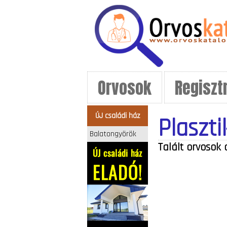
Orvosok
Regiszt
ÚJ családi ház
Plaszti
Balatongyörök
Talált orvosok 