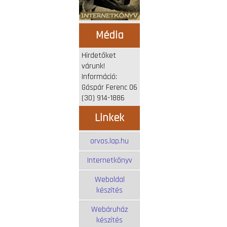
Média
Hirdetőket
várunk!
Információ:
Gáspár Ferenc 06
(30) 914-1886
Linkek
orvos.lap.hu
Internetkönyv
Weboldal
készítés
Webáruház
készítés