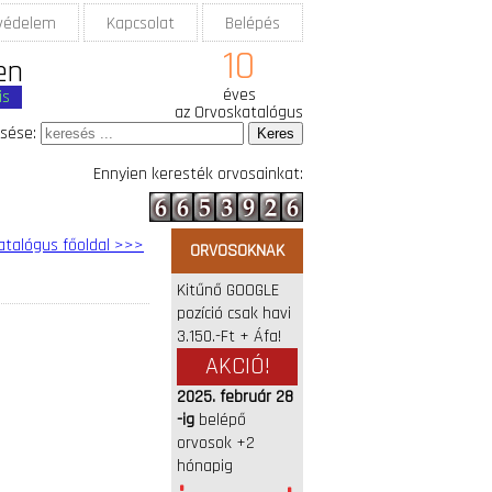
védelem
Kapcsolat
Belépés
10
en
éves
is
az Orvoskatalógus
sése:
Ennyien keresték orvosainkat:
atalógus főoldal >>>
ORVOSOKNAK
Kitűnő GOOGLE
pozíció csak havi
3.150.-Ft + Áfa!
AKCIÓ!
2025. február 28
-ig
belépő
orvosok +2
hónapig