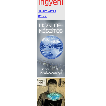
ingyen!
Jelentkezés
itt >>